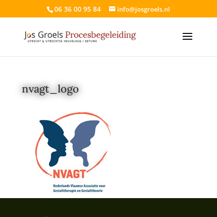
06 36 00 95 84
info@josgroels.nl
nvagt_logo