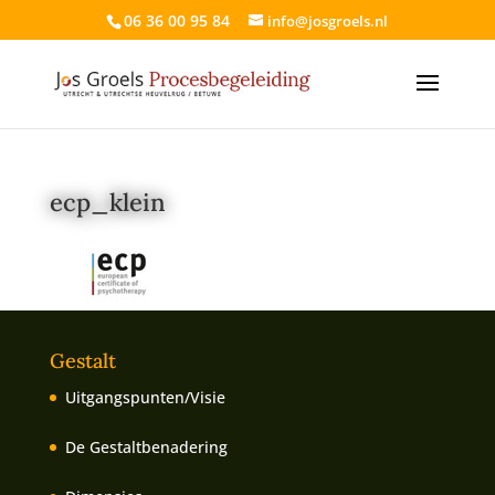
06 36 00 95 84
info@josgroels.nl
ecp_klein
Gestalt
Uitgangspunten/Visie
De Gestaltbenadering