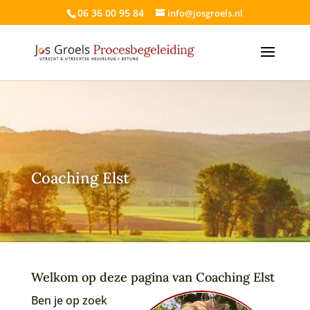
06 36 00 95 84
info@josgroels.nl
Coaching Elst
Welkom op deze pagina van Coaching Elst
Ben je op zoek