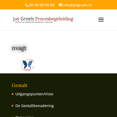
06 36 00 95 84
info@josgroels.nl
nvagt
Gestalt
Uitgangspunten/Visie
De Gestaltbenadering